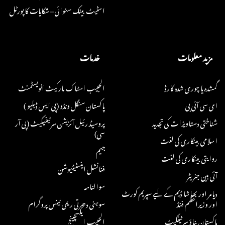
اسٹیٹ بینک سنوائی – شکایات کا پورٹل
مزید معلومات
خدمات
گمشدہ یا چوری شدہ کارڈ
الحبیب اسٹاک مارکیٹ انویسٹمنٹ
ای سی آئی بی
پاکستان سنگل ونڈو (پی ایس ڈبلیو )
شناختی دستاویزات کی تجدید
پروسیڈ رئیل آئزیشن سرٹیفیکیٹ (پی آر
سی)
اسلامی بینکاری کی لغت
جیم
روایتی بینکاری کی لغت
فنانشل اینسٹیٹیوشن
آئی بین جنریٹر
سوالنامہ
دیامر اور بھاشا ڈیم کے لیے سپریم کورٹ
اور وزیراعظم فنڈ
سوہنی دھرتی ریمی ٹینس پروگرام
پاکستان بناؤ سرٹیفکیٹ
الحبیب ایکسچینج