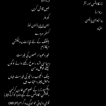
ڈسکاؤنٹس اور آفر
ہمیں تلاش کریں
ریوارڈ
کیریئر
پرائیویسی پالیسی
ایس بی پی ڈاؤن لوڈ
انتباہ
کسٹمر سروے
بینکنگ کے لئے ڈپازٹ پروٹیکشن
میکانزم
غیر دعویدار جمعوں کی فہرست
سیاسی اثرو رسوخ رکھنے والے لوگوں
کیلئے فوکل پرسن
بینک الحبیب برانچز کی فہرست جہاں
وہیل چیئر دستیاب ہیں
ایکسپورٹرز کے خصوصی فارن کرنسی
ریٹینشن اکاؤنٹس کے لیے نامزد کوآرڈینیٹرز
قومی مالیاتی خواندگی پروگرام (NFLP)