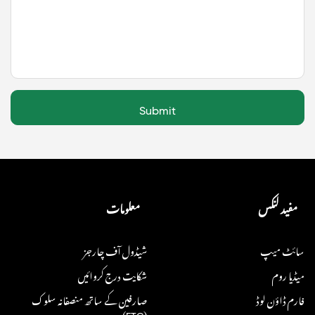
Submit
مفید لنکس
معلومات
سائٹ میپ
شیڈول آف چارجز
میڈیا روم
شکایت درج کروائیں
فارم ڈاؤن لوڈ
صارفین کے ساتھ منصفانہ سلوک
(FTC)