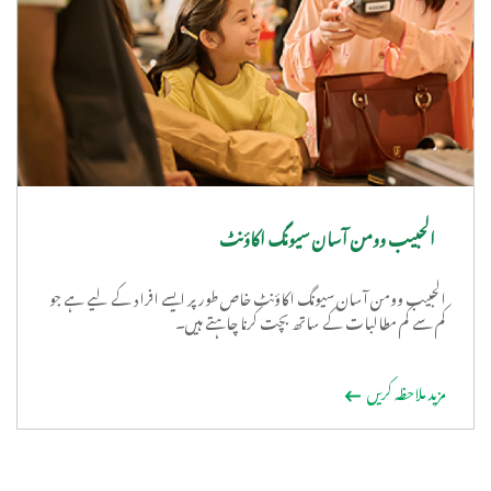
الحبیب وومن آسان سیونگ اکاؤنٹ
الحبیب وومن آسان سیونگ اکاؤنٹ خاص طور پر ایسے افراد کے لیے ہے جو
کم سے کم مطالبات کے ساتھ بچت کرنا چاہتے ہیں۔
مزید ملاحظہ کریں