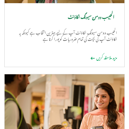
الحبیب وومن سیونگ اکاؤنٹ
الحبیب وومن سیونگ اکاؤنٹ آپ کے لیے بہترین انتخاب ہے کیونکہ یہ
اکاؤنٹ آپ کی بچت کی تمام ضروریات کو پورا کرتا ہے
مزید ملاحظہ کریں