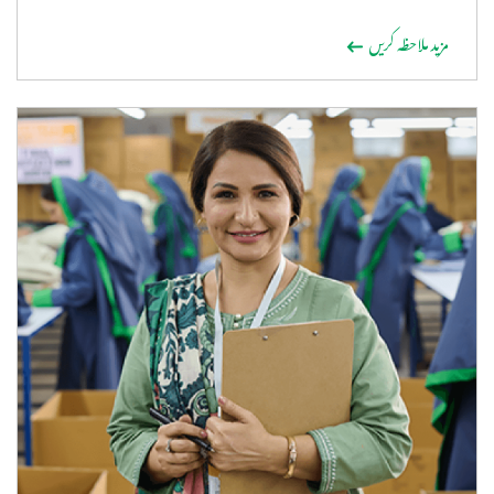
مزید ملاحظہ کریں