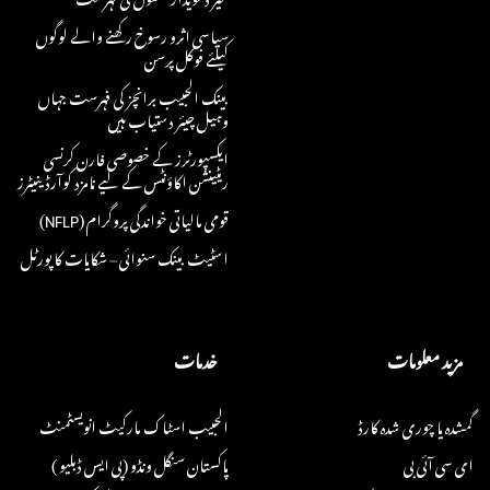
سیاسی اثرو رسوخ رکھنے والے لوگوں
کیلئے فوکل پرسن
بینک الحبیب برانچز کی فہرست جہاں
وہیل چیئر دستیاب ہیں
ایکسپورٹرز کے خصوصی فارن کرنسی
ریٹینشن اکاؤنٹس کے لیے نامزد کوآرڈینیٹرز
قومی مالیاتی خواندگی پروگرام (NFLP)
اسٹیٹ بینک سنوائی – شکایات کا پورٹل
مزید معلومات
خدمات
گمشدہ یا چوری شدہ کارڈ
الحبیب اسٹاک مارکیٹ انویسٹمنٹ
ای سی آئی بی
پاکستان سنگل ونڈو (پی ایس ڈبلیو )