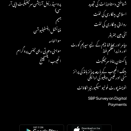
شناختی دستاویزات کی تجدید
پروسیڈ رئیل آئزیشن سرٹیفیکیٹ (پی آر
سی)
اسلامی بینکاری کی لغت
جیم
روایتی بینکاری کی لغت
فنانشل اینسٹیٹیوشن
آئی بین جنریٹر
سوالنامہ
دیامر اور بھاشا ڈیم کے لیے سپریم کورٹ
اور وزیراعظم فنڈ
سوہنی دھرتی ریمی ٹینس پروگرام
پاکستان بناؤ سرٹیفکیٹ
الحبیب ایکسچینج
بینک الحبیب کے ذریعہ پرائز بانڈ کی پرائز
منی اور فیس ویلیو کی ادائیگی
انویسٹر پورٹ فولیو سیکیورٹیز اکاؤنٹ
SBP Survey on Digital
Payments