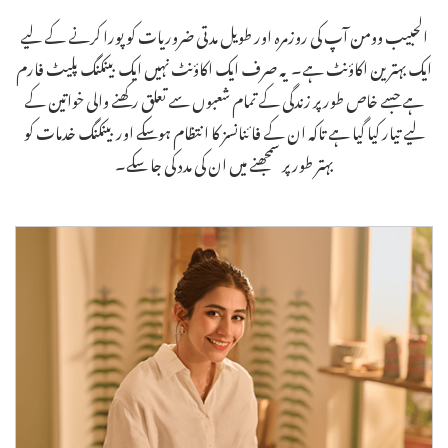
الحبیب وومن آپ کی روزمرہ اور طویل مدتی ضروریات کو پورا کرنے کے لیے
ایک بہترین اکاؤنٹ ہے۔ یہ صرف ایک اکاؤنٹ نہیں ایک بینکنگ پلیٹ فارم
ہے جسے خاص طور پر زندگی کے تمام شعبوں سے تعلق رکھنے والی خواتین کے
لیے تیار کیا گیا ہے تاکہ ان کے فائنانسز کا انتظام ہوسکے اور بینکنگ خدمات کو
بہتر طور پر سمجھنے میں ان کی مدد کی جا سکے۔