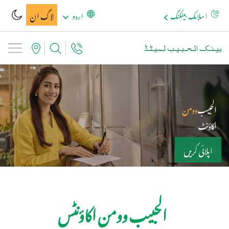
لاگ ان
اسلامک بینکنگ
اردو
الحبیب
وومن
اکاؤنٹ
اپلائی کریں
الحبیب وومن اکاؤنٹس