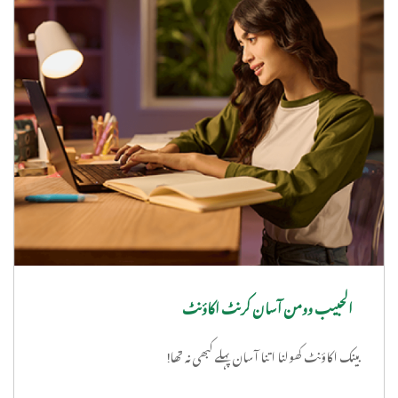
الحبیب وومن آسان کرنٹ اکاؤنٹ
بینک اکاؤنٹ کھولنا اتنا آسان پہلے کبھی نہ تھا!