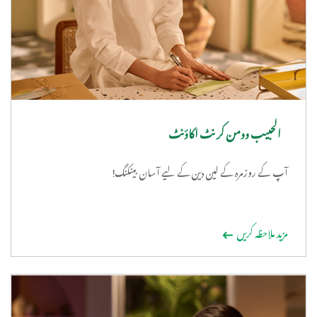
الحبیب وومن کر نٹ اکاؤنٹ
آپ کے روزمرہ کے لین دین کے لیے آسان بینکنگ!
مزید ملاحظہ کریں