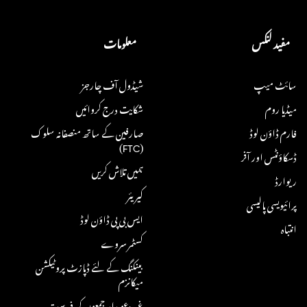
مفید لنکس
معلومات
سائٹ میپ
شیڈول آف چارجز
میڈیا روم
شکایت درج کروائیں
فارم ڈاؤن لوڈ
صارفین کے ساتھ منصفانہ سلوک
(FTC)
ڈسکاؤنٹس اور آفر
ہمیں تلاش کریں
ریوارڈ
کیریئر
پرائیویسی پالیسی
ایس بی پی ڈاؤن لوڈ
انتباہ
کسٹمر سروے
بینکنگ کے لئے ڈپازٹ پروٹیکشن
میکانزم
غیر دعویدار جمعوں کی فہرست