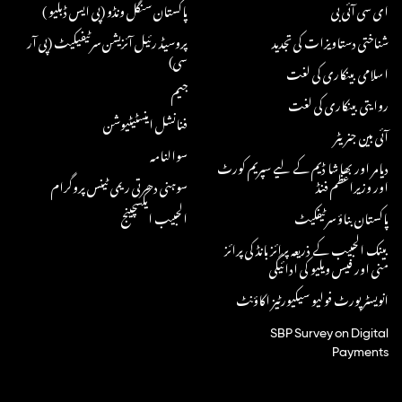
ای سی آئی بی
پاکستان سنگل ونڈو (پی ایس ڈبلیو )
شناختی دستاویزات کی تجدید
پروسیڈ رئیل آئزیشن سرٹیفیکیٹ (پی آر
سی)
اسلامی بینکاری کی لغت
جیم
روایتی بینکاری کی لغت
فنانشل اینسٹیٹیوشن
آئی بین جنریٹر
سوالنامہ
دیامر اور بھاشا ڈیم کے لیے سپریم کورٹ
اور وزیراعظم فنڈ
سوہنی دھرتی ریمی ٹینس پروگرام
پاکستان بناؤ سرٹیفکیٹ
الحبیب ایکسچینج
بینک الحبیب کے ذریعہ پرائز بانڈ کی پرائز
منی اور فیس ویلیو کی ادائیگی
انویسٹر پورٹ فولیو سیکیورٹیز اکاؤنٹ
SBP Survey on Digital
Payments