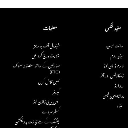
مفید لنکس
معلومات
سائٹ میپ
شیڈول آف چارجز
میڈیا روم
شکایت درج کروائیں
فارم ڈاؤن لوڈ
صارفین کے ساتھ منصفانہ سلوک
(FTC)
ڈسکاؤنٹس اور آفر
ہمیں تلاش کریں
ریوارڈ
کیریئر
پرائیویسی پالیسی
ایس بی پی ڈاؤن لوڈ
انتباہ
کسٹمر سروے
بینکنگ کے لئے ڈپازٹ پروٹیکشن
میکانزم