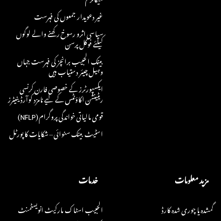
غیر دعویدار جمعوں کی فہرست
سیاسی اثرو رسوخ رکھنے والے لوگوں
کیلئے فوکل پرسن
بینک الحبیب برانچز کی فہرست جہاں
وہیل چیئر دستیاب ہیں
ایکسپورٹرز کے خصوصی فارن کرنسی
ریٹینشن اکاؤنٹس کے لیے نامزد کوآرڈینیٹرز
قومی مالیاتی خواندگی پروگرام (NFLP)
اسٹیٹ بینک سنوائی – شکایات کا پورٹل
مزید معلومات
خدمات
گمشدہ یا چوری شدہ کارڈ
الحبیب اسٹاک مارکیٹ انویسٹمنٹ