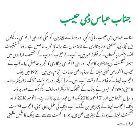
جناب عباس ڈی حبیب
جناب عباس ڈی حبیب، بانی رکن اور بورڈ کے چیئرمین، کو ملکی اور بین الاقوامی مارکیٹوں
میں تجارتی، صنعتی اور بینکاری کے 50 سال سے زائد کا تجربہ حاصل ہے۔ وہ انسٹیٹیوٹ
آف بینکرز پاکستان کے فیلوز ممبر ہیں۔ آپ نے حبیب گروپ کے مختلف اداروں میں
سینئر منیجمنٹ کی پوزیشنز پر کام کیا اور بین الاقوامی بینکاری کا تجربہ حاصل کیا۔ آپ نے
حبیب انشورنس کمپنی لمیٹڈ کے بورڈ پر بھی خدمات انجام دی ہیں۔ 1991 میں بینک
الحبیب لمیٹڈ کے قیام کے وقت آپ اس کے ڈائریکٹر اور جوائنٹ منیجنگ ڈائریکٹر بنے۔
8 مئی 1994 کو انہوں نے بینک کے منیجنگ ڈائریکٹر اور چیف ایگزیکٹو کے طور پر ذمہ
داریاں سنبھالیں اور 31 اکتوبر 2016 تک اس عہدے پر فائز رہے۔ 1 نومبر 2016 کو وہ
بینک الحبیب لمیٹڈ کے چیئرمین بن گئے۔ آپ بینک کی مکمل ذیلی کمپنی، الحبیب ایسسٹ
مینجمنٹ لمیٹڈ کے بورڈ کے چیئرمین بھی ہیں، جو 11 اگست 2020 سے بینک کا مکمل ملکیتی
ادارہ ہے۔