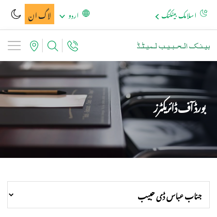
لاگ ان
اسلامک بینکنگ
اردو
بورڈ آف ڈائریکٹرز