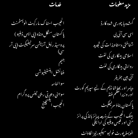
مزید معلومات
خدمات
گمشدہ یا چوری شدہ کارڈ
الحبیب اسٹاک مارکیٹ انویسٹمنٹ
ای سی آئی بی
پاکستان سنگل ونڈو (پی ایس ڈبلیو )
شناختی دستاویزات کی تجدید
پروسیڈ رئیل آئزیشن سرٹیفیکیٹ (پی آر
سی)
اسلامی بینکاری کی لغت
جیم
روایتی بینکاری کی لغت
فنانشل اینسٹیٹیوشن
آئی بین جنریٹر
سوالنامہ
دیامر اور بھاشا ڈیم کے لیے سپریم کورٹ
اور وزیراعظم فنڈ
سوہنی دھرتی ریمی ٹینس پروگرام
پاکستان بناؤ سرٹیفکیٹ
الحبیب ایکسچینج
بینک الحبیب کے ذریعہ پرائز بانڈ کی پرائز
منی اور فیس ویلیو کی ادائیگی
انویسٹر پورٹ فولیو سیکیورٹیز اکاؤنٹ