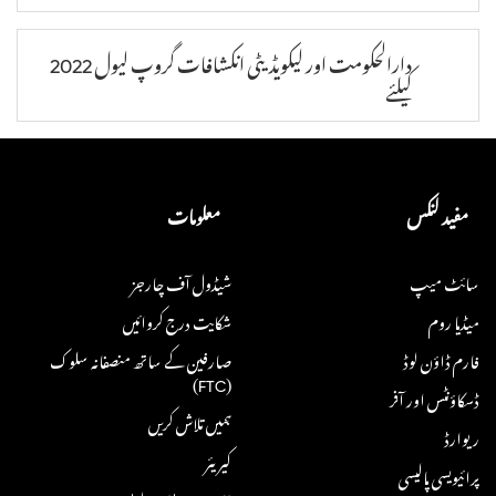
دارالحکومت اور لیکویڈیٹی انکشافات گروپ لیول 2022
کیلئے
مفید لنکس
معلومات
سائٹ میپ
شیڈول آف چارجز
میڈیا روم
شکایت درج کروائیں
فارم ڈاؤن لوڈ
صارفین کے ساتھ منصفانہ سلوک
(FTC)
ڈسکاؤنٹس اور آفر
ہمیں تلاش کریں
ریوارڈ
کیریئر
پرائیویسی پالیسی