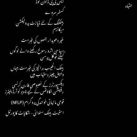
ایس بی پی ڈاؤن لوڈ
انتباہ
کسٹمر سروے
بینکنگ کے لئے ڈپازٹ پروٹیکشن
میکانزم
غیر دعویدار جمعوں کی فہرست
سیاسی اثرو رسوخ رکھنے والے لوگوں
کیلئے فوکل پرسن
بینک الحبیب برانچز کی فہرست جہاں
وہیل چیئر دستیاب ہیں
ایکسپورٹرز کے خصوصی فارن کرنسی
ریٹینشن اکاؤنٹس کے لیے نامزد کوآرڈینیٹرز
قومی مالیاتی خواندگی پروگرام (NFLP)
اسٹیٹ بینک سنوائی – شکایات کا پورٹل