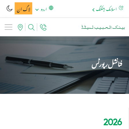
لاگ ان
اسلامک بینکنگ
اردو
فنانشل رپورٹس
2026