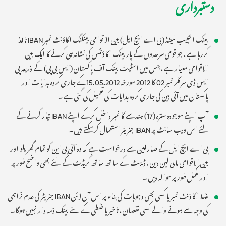
دستبرداری
بینک الحبیب لمیٹڈ (بی اے ایچ ایل) بین الاقوامی بینکنگ اکاؤنٹ نمبر IBAN نافذ
کررہا ہے ، جو قومی سرحدوں کے پار بینک اکاؤنٹس کی نشاندہی کرنے کا ایک بین
الاقوامی معیار ہے ، جس میں اسٹیٹ بینک آف پاکستان (ایس بی پی) کے ذریعہ پی
ایس ڈی سرکلر نمبر 02 کا 2012 مورخہ 15.05.2012کے جاری کردہ ہدایات اور
پاکستان میں آئی بین کی جاری کردہ ہدایات کی تعمیل کی گئی ہے ۔
آپ اپنے موجودہ سترہ (17) ہندسے کا نمبر داخل کرکے اپنے IBAN تیار کرنے کے
لئے اس ویب سائٹ پر IBAN جنریٹر استعمال کرسکتے ہیں ۔
بی اے ایچ ایل کے صارفین سے درخواست ہے کہ وہ آئی بی این کو تمام گھریلو اور
بین الاقوامی مالی لین دین ، ​​ڈیبٹ کے ساتھ ساتھ کریڈٹ کے لئے بھی واضح طور پر
اور مکمل طور پر حوالہ دیں ۔
غلط اکاؤنٹ نمبر یا کسی بھی وجوہات کی بناء پر اس آن لائن IBAN جنریٹر کی عدم فراہمی
کی وجہ سے ہونے والے کسی نقصان ، تاخیر یا غلطی کے لئے بینک ذمہ دار نہیں ہوگا۔