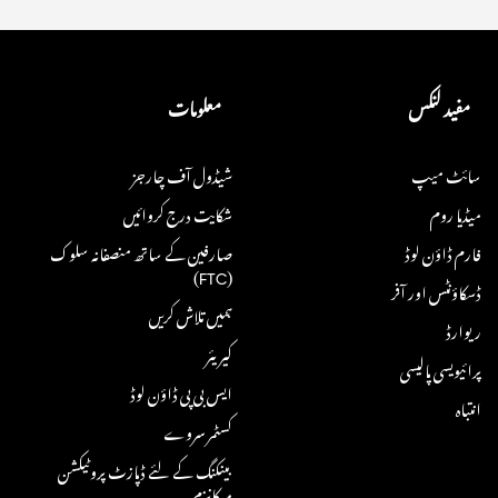
مفید لنکس
معلومات
سائٹ میپ
شیڈول آف چارجز
میڈیا روم
شکایت درج کروائیں
فارم ڈاؤن لوڈ
صارفین کے ساتھ منصفانہ سلوک
(FTC)
ڈسکاؤنٹس اور آفر
ہمیں تلاش کریں
ریوارڈ
کیریئر
پرائیویسی پالیسی
ایس بی پی ڈاؤن لوڈ
انتباہ
کسٹمر سروے
بینکنگ کے لئے ڈپازٹ پروٹیکشن
میکانزم