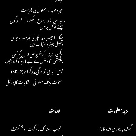
غیر دعویدار جمعوں کی فہرست
سیاسی اثرو رسوخ رکھنے والے لوگوں
کیلئے فوکل پرسن
بینک الحبیب برانچز کی فہرست جہاں
وہیل چیئر دستیاب ہیں
ایکسپورٹرز کے خصوصی فارن کرنسی
ریٹینشن اکاؤنٹس کے لیے نامزد کوآرڈینیٹرز
قومی مالیاتی خواندگی پروگرام (NFLP)
اسٹیٹ بینک سنوائی – شکایات کا پورٹل
مزید معلومات
خدمات
گمشدہ یا چوری شدہ کارڈ
الحبیب اسٹاک مارکیٹ انویسٹمنٹ