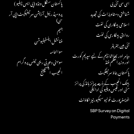
ای سی آئی بی
پاکستان سنگل ونڈو (پی ایس ڈبلیو )
شناختی دستاویزات کی تجدید
پروسیڈ رئیل آئزیشن سرٹیفیکیٹ (پی آر
سی)
اسلامی بینکاری کی لغت
جیم
روایتی بینکاری کی لغت
فنانشل اینسٹیٹیوشن
آئی بین جنریٹر
سوالنامہ
دیامر اور بھاشا ڈیم کے لیے سپریم کورٹ
اور وزیراعظم فنڈ
سوہنی دھرتی ریمی ٹینس پروگرام
پاکستان بناؤ سرٹیفکیٹ
الحبیب ایکسچینج
بینک الحبیب کے ذریعہ پرائز بانڈ کی پرائز
منی اور فیس ویلیو کی ادائیگی
انویسٹر پورٹ فولیو سیکیورٹیز اکاؤنٹ
SBP Survey on Digital
Payments