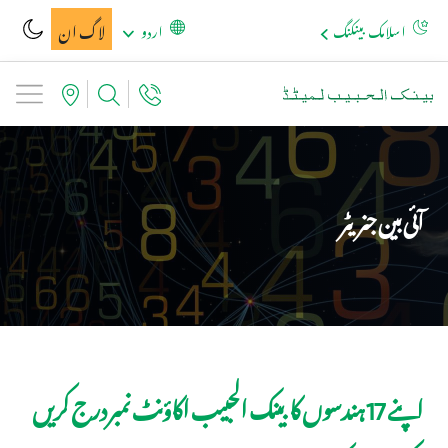
لاگ ان
اسلامک بینکنگ
اردو
آئی بین جنریٹر
اپنے 17 ہندسوں کا بینک الحبیب اکاؤنٹ نمبر درج کریں