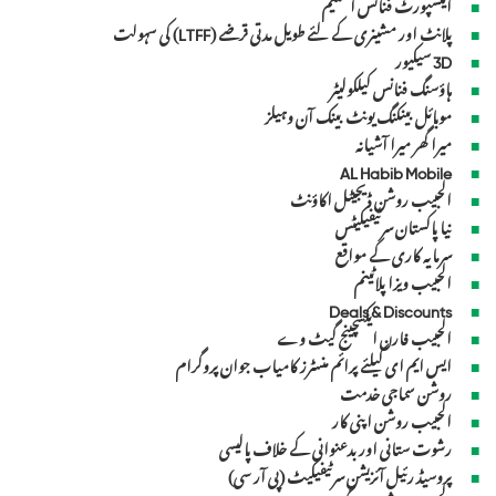
ایکسپورٹ فنانس اسکیم
پلانٹ اور مشینری کے لئے طویل مدتی قرضے (LTFF) کی سہولت
3D سیکیور
ہاؤسنگ فنانس کیلکولیٹر
موبائل بینکنگ یونٹ بینک آن وہیلز
میرا گھر میرا آشیانہ
AL Habib Mobile
الحبیب روشن ڈیجیٹل اکاؤنٹ
نیا پاکستان سرٹیفیکیٹس
سرمایہ کاری کے مواقع
الحبیب ویزا پلاٹینم
Deals & Discounts
الحبیب فارن ایکسچینج گیٹ وے
ایس ایم ای کیلئے پرائم منسٹرز کامیاب جوان پروگرام
روشن سماجی خدمت
الحبیب روشن اپنی کار
رشوت ستانی اور بدعنوانی کے خلاف پالیسی
پروسیڈ رئیل آئزیشن سرٹیفیکیٹ (پی آر سی)