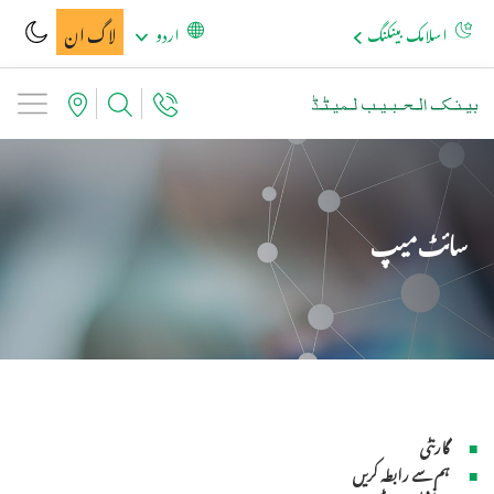
لاگ ان
اسلامک بینکنگ
اردو
سائٹ میپ
گارنٹی
ہم سے رابطہ کریں