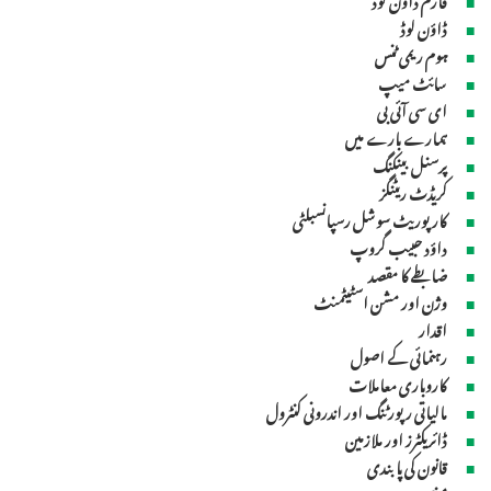
ڈاؤن لوڈ
ہوم ریمی ٹنس
سائٹ میپ
ای سی آئی بی
ہمارے بارے میں
پرسنل بینکنگ
کریڈٹ ریٹنگز
کارپوریٹ سوشل رسپانسبلٹی
داؤد حبیب گروپ
ضابطے کا مقصد
وژن اور مشن اسٹیٹمنٹ
اقدار
رہنمائی کے اصول
کاروباری معاملات
مالیاتی رپورٹنگ اور اندرونی کنٹرول
ڈائریکٹرز اور ملازمین
قانون کی پابندی