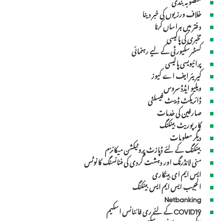
منصوبہ بندی
خلاف ورزیوں کی خبر دینا
د فتر میں ہراساں کرنا
مخبری کی پالیسی
کسٹمرسکیورٹی کے لیے رہنمائی
پرائیویسی پالیسی
کیریئر ایف اے کیوز
ویلیو ایڈڈ سروس
ڈائریکٹ ڈیبٹ فیسلٹی
صارفین کی خدمات
کارپوریٹ بینکنگ
دیگر معلومات
بینکنگ کے لئے ڈپازٹ پروٹیکشن میکانزم
منی لانڈرنگ اور دہشت گردی کی فنانسنگ کا نوٹس
ایس ایم ای بینکاری
الحبیب ایس ایم ایس بینکنگ
Netbanking
COVID19 کے لئے ری فائنانس اسکیم