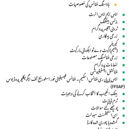
ہاؤسنگ فنانس کی خصوصیات
ایس ایم ایس الرٹ
بزنس بینکنگ
ٹرینی آفیسر پروگرام
زرعی بینکاری
کیریئر
(جیم)گیٹ وے ٹو ایکویٹی مارکیٹ
زرعی فنانسنگ مصنوعات
انعامات پروگرام
فنانشل اینسٹیٹیوشن
ایس بی پی ری فنانس اسکیم ۔ فنانس فیسیلیٹی فور اسٹوریج آف ایگریکلچر پروڈیوس
(FFSAP)
بینک الحبیب کا انتخاب کرنے کی وجوہات
ٹرم ڈپازٹ
پوچھے گئے سوالات
ای اسٹیٹمنٹ سہولت
گمشدہ یا چوری شدہ کارڈ
فارم ڈاؤن لوڈ