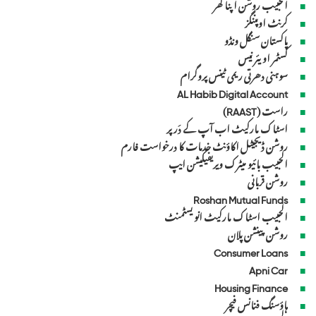
الحبیب روشن اپنا گھر
کرنٹ اوپننگز
پاکستان سنگل ونڈو
کسٹمر اویئر نیس
سوہنی دھرتی ریمی ٹینس پروگرام
AL Habib Digital Account
راست (RAAST)
اسٹاک مارکیٹ اب آپ کے دَر پر
روشن ڈیجیٹل اکاؤنٹ خدمات کا درخواست فارم
الحبیب بائیو میٹرک ویریفیکیشن ایپ
روشن قربانی
Roshan Mutual Funds
الحبیب اسٹاک مارکیٹ انو یسٹمنٹ
روشن پینشن پلان
Consumer Loans
Apni Car
Housing Finance
ہاؤسنگ فنانس فیچر