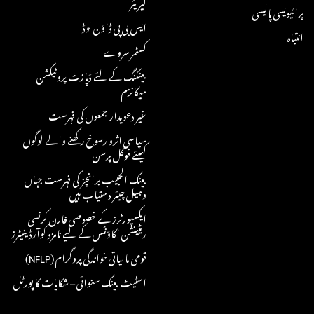
کیریئر
پرائیویسی پالیسی
ایس بی پی ڈاؤن لوڈ
انتباہ
کسٹمر سروے
بینکنگ کے لئے ڈپازٹ پروٹیکشن
میکانزم
غیر دعویدار جمعوں کی فہرست
سیاسی اثرو رسوخ رکھنے والے لوگوں
کیلئے فوکل پرسن
بینک الحبیب برانچز کی فہرست جہاں
وہیل چیئر دستیاب ہیں
ایکسپورٹرز کے خصوصی فارن کرنسی
ریٹینشن اکاؤنٹس کے لیے نامزد کوآرڈینیٹرز
قومی مالیاتی خواندگی پروگرام (NFLP)
اسٹیٹ بینک سنوائی – شکایات کا پورٹل