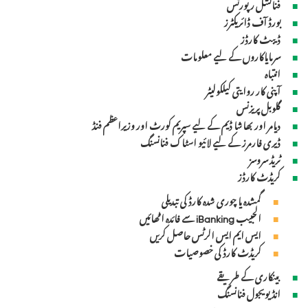
فنانشل رپورٹس
بورڈ آف ڈائریکٹرز
ڈیبٹ کارڈز
سرمایاکاروں کے لیے معلومات
انتباہ
آپنی کار روایتی کیلکولیٹر
گلوبل پریزنس
دیامر اور بھاشا ڈیم کے لیے سپریم کورٹ اور وزیراعظم فنڈ
ڈیری فارمرز کے لیے لائیو اسٹاک فنانسنگ
ٹریڈ سروسز
کریڈٹ کارڈز
گمشدہ یا چوری شدہ کارڈ کی تبدیلی
الحبیب iBanking سے فائدہ اٹھائیں
ایس ایم ایس الرٹس حاصل کریں
کریڈٹ کارڈ کی خصوصیات
بینکاری کے طریقے
انڈیویجول فنانسنگ