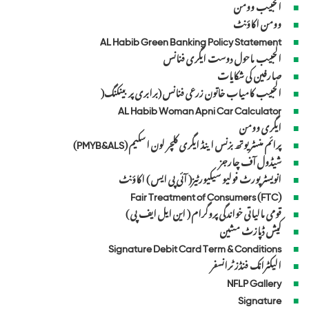
الحبیب وومن
وومن اکاؤنٹ
AL Habib Green Banking Policy Statement
الحبیب ماحول دوست ایگری فنانس
صارفین کی شکایات
الحبیب کامیاب خاتون زرعی فنانس (برابری پر بینکنگ(
AL Habib Woman Apni Car Calculator
ایگری وومن
پرائم منسٹریوتھ بزنس اینڈ ایگری کلچر لون اسکیم (PMYB&ALS)
شیڈول آف چارجز
انویسٹر پورٹ فولیو سیکیورٹیز( آئی پی ایس ) اکاؤنٹ
Fair Treatment of Consumers (FTC)
قومی مالیاتی خواندگی پروگرام ( این ایل ایف پی )
کیش ڈپازٹ مشین
Signature Debit Card Term & Conditions
الیکٹرانک فنڈز ٹرانسفر
NFLP Gallery
Signature