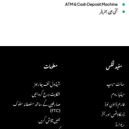
ATM & Cash Deposit Machine
آئی بین جنریٹر
مفید لنکس
معلومات
سائٹ میپ
شیڈول آف چارجز
میڈیا روم
شکایت درج کروائیں
فارم ڈاؤن لوڈ
صارفین کے ساتھ منصفانہ سلوک
(FTC)
ڈسکاؤنٹس اور آفر
ہمیں تلاش کریں
ریوارڈ