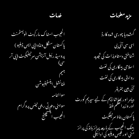
مزید معلومات
خدمات
گمشدہ یا چوری شدہ کارڈ
الحبیب اسٹاک مارکیٹ انویسٹمنٹ
ای سی آئی بی
پاکستان سنگل ونڈو (پی ایس ڈبلیو )
شناختی دستاویزات کی تجدید
پروسیڈ رئیل آئزیشن سرٹیفیکیٹ (پی آر
سی)
اسلامی بینکاری کی لغت
جیم
روایتی بینکاری کی لغت
فنانشل اینسٹیٹیوشن
آئی بین جنریٹر
سوالنامہ
دیامر اور بھاشا ڈیم کے لیے سپریم کورٹ
اور وزیراعظم فنڈ
سوہنی دھرتی ریمی ٹینس پروگرام
پاکستان بناؤ سرٹیفکیٹ
الحبیب ایکسچینج
بینک الحبیب کے ذریعہ پرائز بانڈ کی پرائز
منی اور فیس ویلیو کی ادائیگی