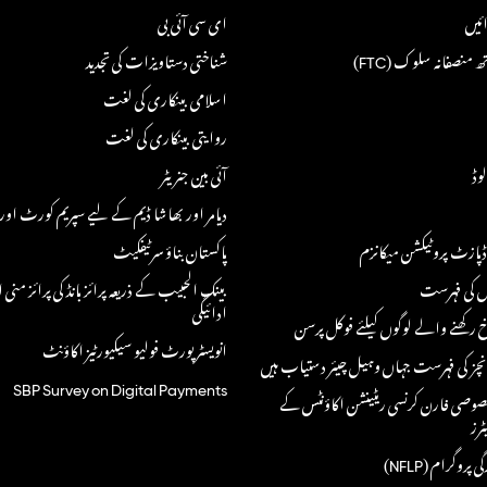
ئیں
ای سی آئی بی
منصفانہ سلوک (FTC)
شناختی دستاویزات کی تجدید
اسلامی بینکاری کی لغت
روایتی بینکاری کی لغت
وڈ
آئی بین جنریٹر
دیامر اور بھاشا ڈیم کے لیے سپریم کورٹ اور 
پازٹ پروٹیکشن میکانزم
پاکستان بناؤ سرٹیفکیٹ
وں کی فہرست
بینک الحبیب کے ذریعہ پرائز بانڈ کی پرائز منی 
ادائیگی
 رکھنے والے لوگوں کیلئے فوکل پرسن
انویسٹر پورٹ فولیو سیکیورٹیز اکاؤنٹ
نچز کی فہرست جہاں وہیل چیئر دستیاب ہیں
SBP Survey on Digital Payments
صوصی فارن کرنسی ریٹینشن اکاؤنٹس کے
ٹرز
 پروگرام (NFLP)