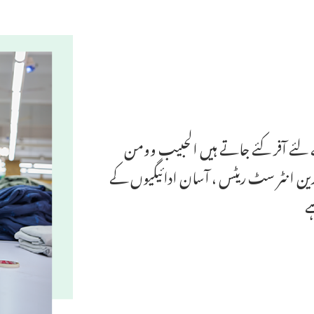
 کے لئے آفر کئے جاتے ہیں الحبیب وومن
م ترین انٹر سٹ ریٹس ، آسان ادائیگیوں کے
ے