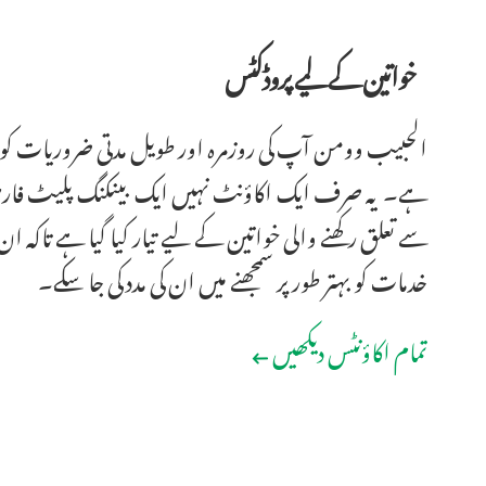
خواتین کے لیے پروڈکٹس
الحبیب وومن آپ کی روزمرہ اور طویل مدتی ضروریات کو 
ہے۔ یہ صرف ایک اکاؤنٹ نہیں ایک بینکنگ پلیٹ فارم 
سے تعلق رکھنے والی خواتین کے لیے تیار کیا گیا ہے تاکہ ان
خدمات کو بہتر طور پر سمجھنے میں ان کی مدد کی جا سکے۔
تمام اکاؤنٹس دیکھیں