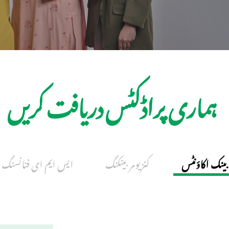
ہماری پراڈکٹس دریافت کریں
بینک اکاؤنٹس
کنزیومر بینکنگ
ایس ایم ای فنانسنگ