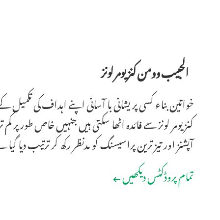
الحبیب وومن کنزیومر لونز
خواتین بناء کسی پر یشانی با آسانی اپنے اہداف کی تکمیل
کنزیومر لونز سے فائدہ اٹھا سکتی ہیں جنہیں خاص طور پر ک
آپشنز اور تیز ترین پراسیسنگ کو مدنظر رکھ کر ترتیب دیا گیا ہ
تمام پروڈکٹس دیکھیں