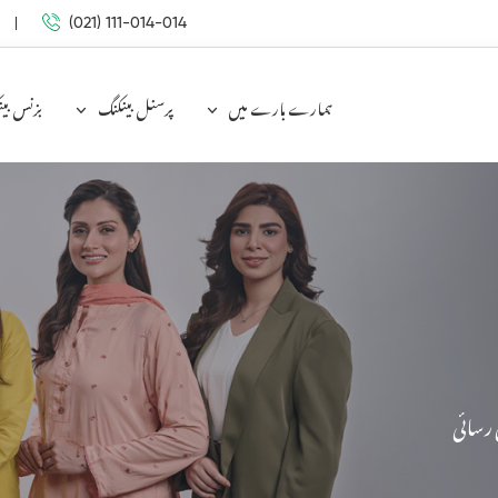
(021) 111-014-014
ہمارے بارے میں
پرسنل بینکنگ
بزنس بی
 رسائی