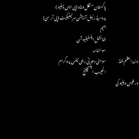
پاکستان سنگل ونڈو (پی ایس ڈبلیو )
پروسیڈ رئیل آئزیشن سرٹیفیکیٹ (پی آر سی)
جیم
فنانشل اینسٹیٹیوشن
سوالنامہ
وزیراعظم فنڈ
سوہنی دھرتی ریمی ٹینس پروگرام
الحبیب ایکسچینج
اور فیس ویلیو کی