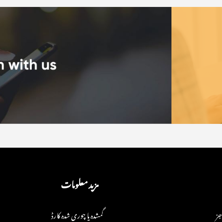
مزید معلومات
جز
گمشدہ یا چوری شدہ کارڈ