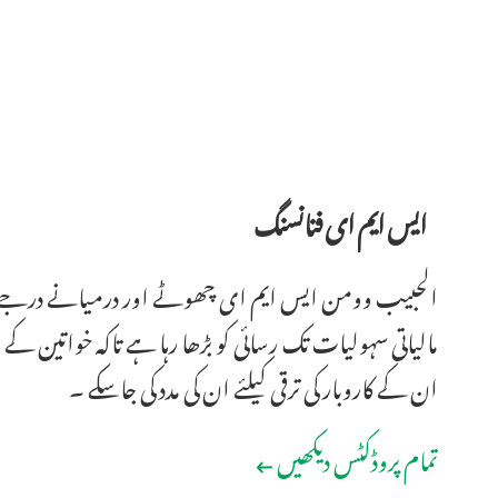
ایس ایم ای فنانسنگ
الحبیب وومن ایس ایم ای چھوٹے اور درمیانے درجے کے
مالیاتی سہولیات تک رسائی کو بڑھا رہا ہے تاکہ خواتین کے 
ان کے کاروبار کی ترقی کیلئے ان کی مدد کی جاسکے ۔
تمام پروڈکٹس دیکھیں