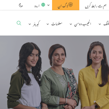
ہم سے رابطہ کریں
لاگ ان
اردو
نکنگ
الحبیب وومن
معلومات
کیریئر