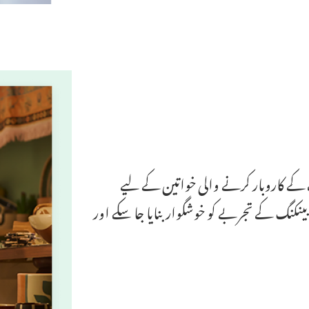
 کاروبار کرنے والی خواتین کے لیے
بینکنگ کے تجربے کو خوشگوار بنایا جا سکے اور