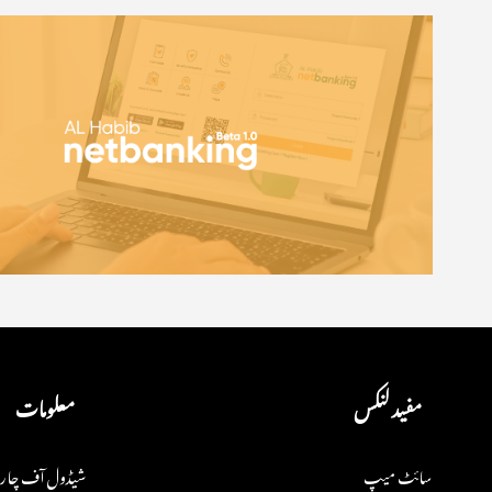
مفید لنکس
معلومات
سائٹ میپ
شیڈول آف چار