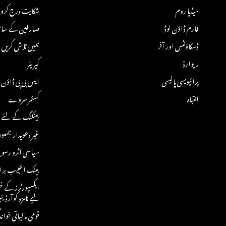
میڈیا روم
شکایت درج کروا
فارم ڈاؤن لوڈ
صارفین کے ساتھ 
ڈسکاؤنٹس اور آفر
ہمیں تلاش کریں
ریوارڈ
کیریئر
پرائیویسی پالیسی
ایس بی پی ڈاؤن ل
انتباہ
کسٹمر سروے
بینکنگ کے لئے ڈ
غیر دعویدار جمع
سیاسی اثرو رسوخ
بینک الحبیب برا
ایکسپورٹرز کے خ
لیے نامزد کوآرڈینی
قومی مالیاتی خواندگی