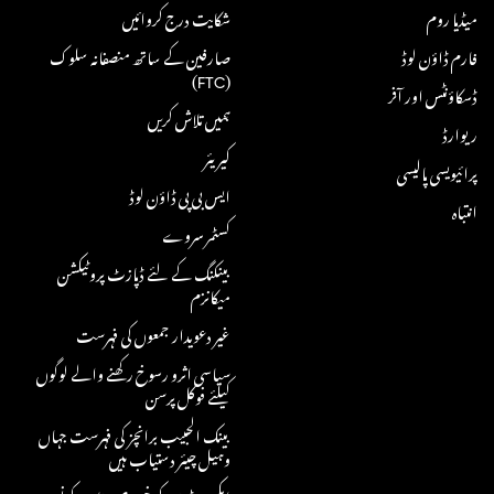
میڈیا روم
شکایت درج کروائیں
فارم ڈاؤن لوڈ
صارفین کے ساتھ منصفانہ سلوک
(FTC)
ڈسکاؤنٹس اور آفر
ہمیں تلاش کریں
ریوارڈ
کیریئر
پرائیویسی پالیسی
ایس بی پی ڈاؤن لوڈ
انتباہ
کسٹمر سروے
بینکنگ کے لئے ڈپازٹ پروٹیکشن
میکانزم
غیر دعویدار جمعوں کی فہرست
سیاسی اثرو رسوخ رکھنے والے لوگوں
کیلئے فوکل پرسن
بینک الحبیب برانچز کی فہرست جہاں
وہیل چیئر دستیاب ہیں