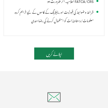
FATCA/CRS اعلامیہ، اگر ضرورت ہو
شرائط و ضوابط کی قبولیت اور مانیٹرنگ کے کاموں کے لیے فراہم کردہ
معلومات/دستاویزات کو استعمال کرنے کی رضامندی
اپلائے کریں