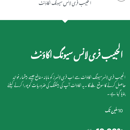
الحبیب فری لانس سیونگ اکاؤنٹ
الحبیب فری لانس سیونگ اکاؤنٹ
الحبیب فری لانسرسیونگ اکاؤنٹ سے اب فری لانسرز کو ماہانہ منافع جیسے بیشمار فوائد
حاصل کرنے کا موقع ملے گا ۔یہ اکاؤنٹ آپ کی بینکنگ کی ضروریات کو پورا کرنے کیلئے
بنایا گیا ہے ۔
10 ملین تک
10.00%