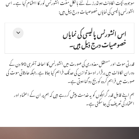
موجودہ بچت اکاؤنٹ ہولڈرز کے لئے بالکل مفت انشورنس کور کا اہتمام کیا ہے۔ اس
انشورنس پالیسی کی نمایاں خصوصیات درج ذیل ہیں:
اس انشورنس پالیسی کی نمایاں
خصوصیات درج ذیل ہیں۔
قدرتی موت اور مستقل معذوری کی صورت میں انشورنس کا احاطہ آخری 90 دن کے
دوران اکاؤنٹ میں برقرار اوسط توازن کی حد تک فراہم کیا جاتا ہے ، جبکہ حادثاتی موت کی
صورت میں فراہم کردہ کوریج دوگنا ہوتی ہے۔
ہم اپنے قابل قدر گراہکوں کو یہ خدمت پیش کررہے ہیں کہ ہم پر ان کے اعتماد اور
اعتماد کی تعریف کی جاسکتی ہے۔