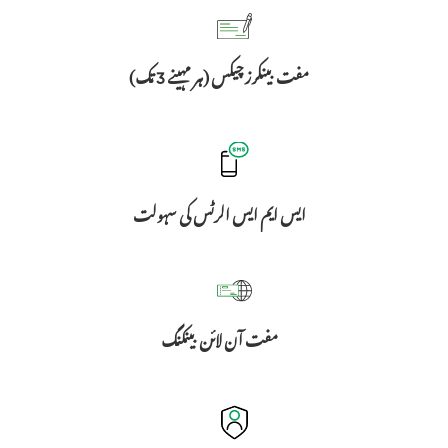
مفت بینکرز چیکس (ہر مہینے 3 تک)
ایس ایم ایس الرٹس کی سہولت
مفت آن لائن بینکنگ