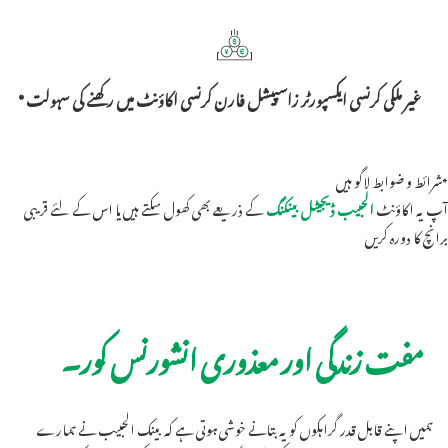
غیر ملکی کرنسی ایکسپورٹر زاسپیشل فارن کرنسی اکاؤنٹ میں رکھنے کی سہولت *
*شرائط و ضوابط لاگو ہیں
آپ یہ اکاؤنٹ
الحبیب ڈیجیٹل بینکنگ
کے ذریعے بھی کھول سکتے ہیں یا اس کے لئے قریبی
برانچ کا دورہ کریں
مفت زندگی اور معذوری انشورنس کور۔
ہمیں اپنے قابل قدر گراہکوں کو یہ بتانے خوشی ہوتی ہے کہ بینک الحبیب نے ہمارے