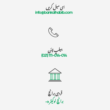
ای میل کریں
info@bankalhabib.com
ہیلپ لائن
(021) 111-014-014
قریبی برانچ
برانچ لوکیٹر