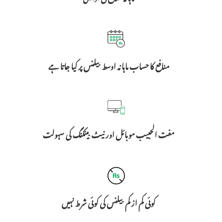
منافع کا حساب ماہانہ اوسط بیلنس پر کیا جاتا ہے
مفت الحبیب موبائل اور نیٹ بینکنگ کی سہولت
کوئی کم از کم بیلنس کی کوئی شرط نہیں