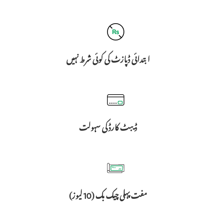
ابتدائی ڈپازٹ کی کوئی شرط نہیں
ڈیبٹ کارڈ کی سہولت
مفت پہلی چیک بک (10 لیوز)