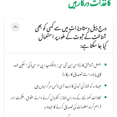
کاغذات درکار ہیں
درج ذیل دستاویزات میں سے کسی کو بھی
شناخت کے ثبوت کے طور پر استعمال
کیا جا سکتا ہے:
اصل شناختی کارڈ (سی این آئی سی / نائیکوپ/ پی او سی) کی اسکین شدہ
کاپی یا نادرا سے تصدیق کا ریکارڈ
عہدنامہ کہ فنڈز کی آمدنی کا ذریعہ فری لانس سرگرمیاں ہیں
اکاؤنٹ کھولنے کے دوران فنڈز/ کنٹرول کرنے والے حقوق ، ملکیت اور
فراہم کردہ معلومات کی تصدیق کرنے کا عہدنامہ