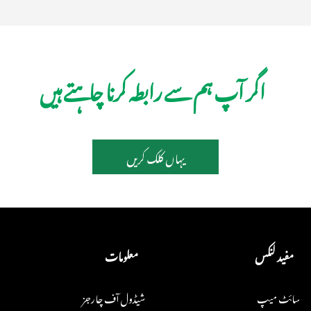
اگر آپ ہم سے رابطہ کرنا چاہتے ہیں
یہاں کلک کریں
مفید لنکس
معلومات
سائٹ میپ
شیڈول آف چارجز