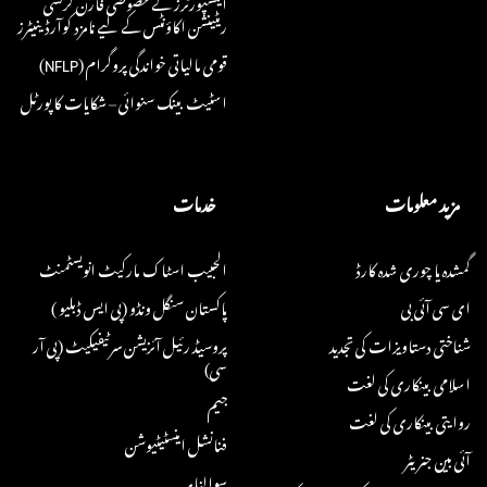
ایکسپورٹرز کے خصوصی فارن کرنسی
ریٹینشن اکاؤنٹس کے لیے نامزد کوآرڈینیٹرز
قومی مالیاتی خواندگی پروگرام (NFLP)
اسٹیٹ بینک سنوائی – شکایات کا پورٹل
مزید معلومات
خدمات
گمشدہ یا چوری شدہ کارڈ
الحبیب اسٹاک مارکیٹ انویسٹمنٹ
ای سی آئی بی
پاکستان سنگل ونڈو (پی ایس ڈبلیو )
شناختی دستاویزات کی تجدید
پروسیڈ رئیل آئزیشن سرٹیفیکیٹ (پی آر
سی)
اسلامی بینکاری کی لغت
جیم
روایتی بینکاری کی لغت
فنانشل اینسٹیٹیوشن
آئی بین جنریٹر
سوالنامہ