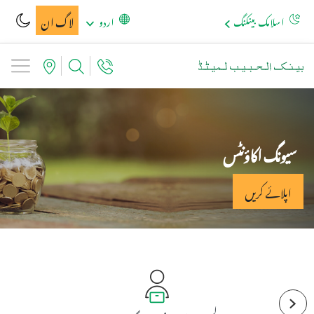
لاگ ان
اسلامک بینکنگ
اردو
سیونگ اکاؤنٹس
اپلائے کریں