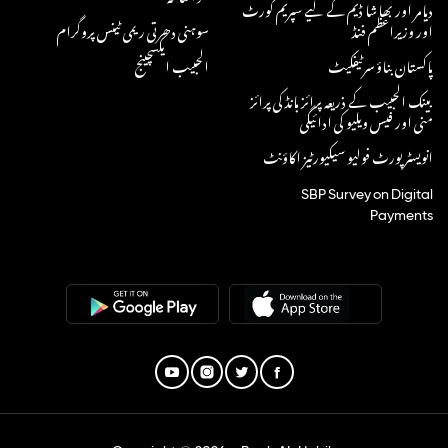
دیامر اور بھاشا ڈیم کے لیے سپریم کورٹ
اور وزیراعظم فنڈ
سوہنی دھرتی ریمی ٹینس پروگرام
پاکستان بناؤ سرٹیفکیٹ
الحبیب ایکسچینج
بینک الحبیب کے ذریعہ پرائز بانڈ کی پرائز
منی اور فیس ویلیو کی ادائیگی
انویسٹر پورٹ فولیو سیکیورٹیز اکاؤنٹ
SBP Survey on Digital
Payments