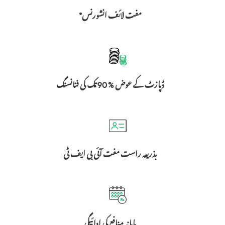
مفت لائف انشورنس*
ڈپازٹ کے عوض % 90 تک کی فنانسنگ
بذریعہ راست مفت آئی بی ایف ٹی
ماہانہ منافع کی ادائیگی