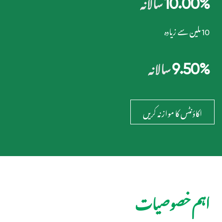
سالانہ
10 ملین سے زیادہ
9.50%
سالانہ
اکاؤنٹس کا موازنہ کریں
اہم خصوصیات